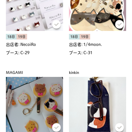
18日
19日
18日
19日
出店者:
NecoiRo
出店者:
1/4moon.
共有方法を選択
ブース:
C-29
ブース:
C-31
MAGAMI
kinkin