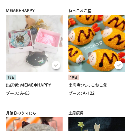
MEME✱HAPPY
ねっこねこ堂
18日
19日
出店者:
MEME✱HAPPY
出店者:
ねっこねこ堂
ブース:
A-63
ブース:
A-122
月曜日のクマたち
土屋康男