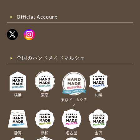
Official Account
全国のハンドメイドマルシェ
横浜
東京
札幌
東京ドームシテ
ィ
静岡
浜松
名古屋
金沢