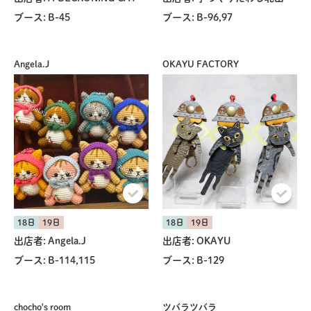
ブース:
B-45
ブース:
B-96,97
Angela.J
OKAYU FACTORY
18日
19日
18日
19日
出店者:
Angela.J
出店者:
OKAYU
ブース:
B-114,115
ブース:
B-129
chocho's room
ツバラツバラ