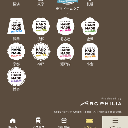
横浜
東京
札幌
東京ドームシテ
ィ
静岡
浜松
名古屋
金沢
京都
神戸
瀬戸内
小倉
博多
ホーム
アクセス
出店情報
チケット
メニュー