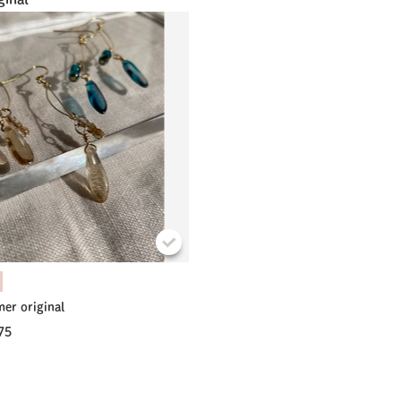
er original
75