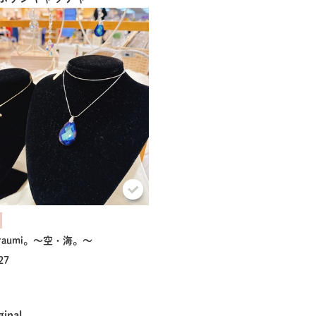
oraumi。〜空・海。〜
27
ginal