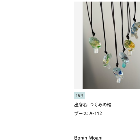
18日
出店者:
つぐみの輪
ブース:
A-112
Bonin Moani