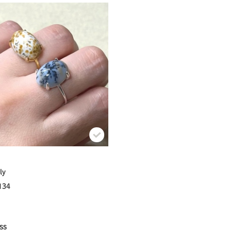
ly
134
ss