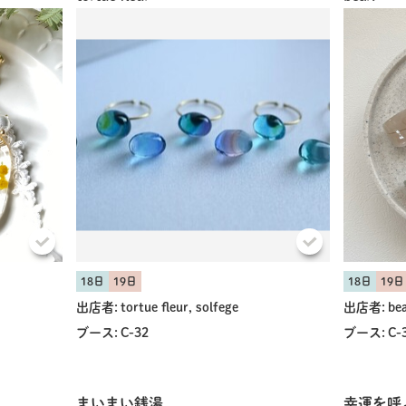
18日
19日
18日
19日
出店者:
tortue fleur, solfege
出店者:
bea
ブース:
C-32
ブース:
C-
共有方法を選択
まいまい銭湯
幸運を呼