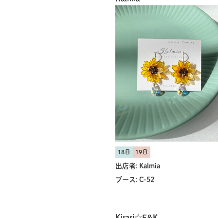
18日
19日
出店者:
Kalmia
ブース:
C-52
Kirari☆E&K