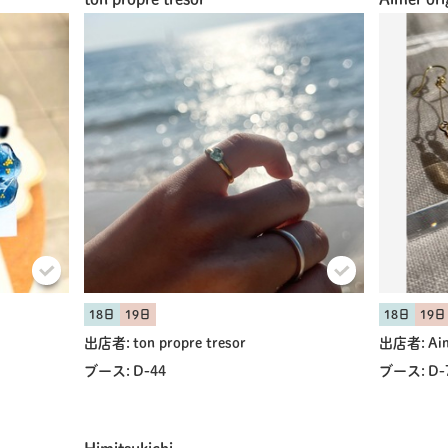
18日
19日
18日
19日
出店者:
ton propre tresor
出店者:
Aim
ブース:
D-44
ブース:
D-