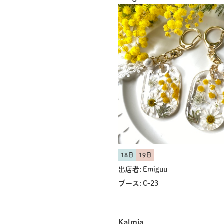
18日
19日
出店者:
Emiguu
ブース:
C-23
Kalmia