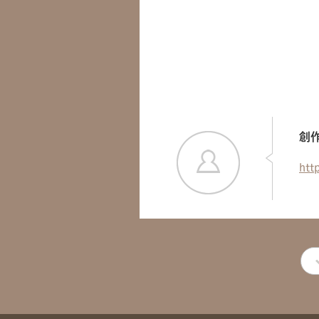
創作
htt