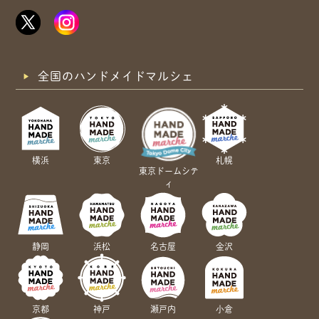
全国のハンドメイドマルシェ
横浜
東京
札幌
東京ドームシテ
ィ
静岡
浜松
名古屋
金沢
京都
神戸
瀬戸内
小倉