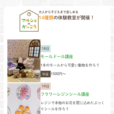
大人から子どもまで楽しめる
14種類
の体験教室が開催！
18日
モールドール講座
1本のモールから可愛い動物を作ろう
1500円〜
料金
19日
フラワーレジンシール講座
レジンで本物のお花を閉じ込めたぷっく
りシールを作ろう