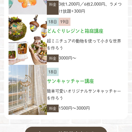
3枚1,200円／6枚2,000円、ラメつ
料金
け放題+300円
18日
19日
どんぐりレジンと箱庭講座
超ミニチュアの動物を使って小さな世界
を作ろう
3000円〜
料金
18日
サンキャッチャー講座
簡単可愛いオリジナルサンキャッチャー
を作ろう
1500円〜3000円
料金