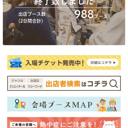
終了致しました
988
出店ブース数
ブース
(2日間合計)