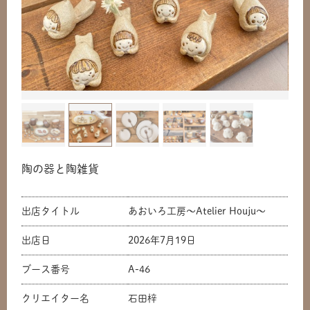
陶の器と陶雑貨
出店タイトル
あおいろ工房〜Atelier Houju〜
出店日
2026年7月19日
ブース番号
A-46
クリエイター名
石田梓