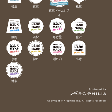
横浜
東京
札幌
東京ドームシテ
ィ
静岡
浜松
名古屋
金沢
京都
神戸
瀬戸内
小倉
博多