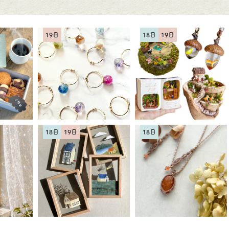
19日
18日
19日
18日
19日
18日