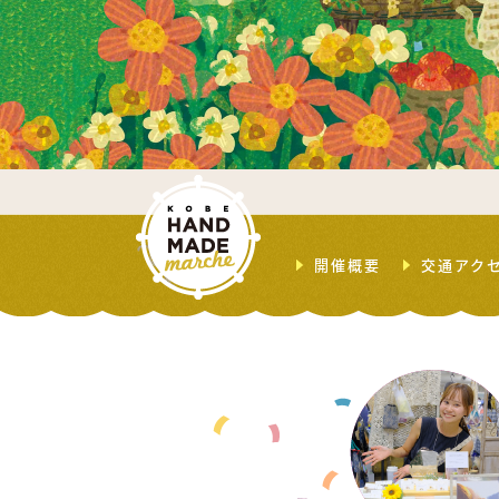
開催概要
交通アク