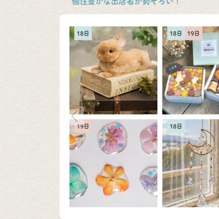
個性豊かな出店者が勢ぞろい！
18日
18日
19日
19日
18日