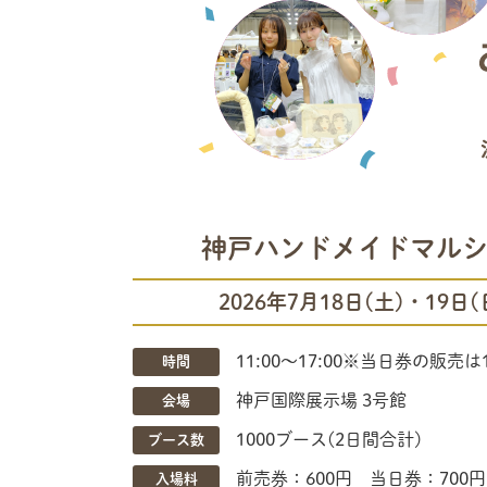
神戸ハンドメイドマルシェ
2026年7月18日(土)・19日(
11:00〜17:00
※当日券の販売は1
時間
神戸国際展示場 3号館
会場
1000ブース(2日間合計)
ブース数
前売券：600円 当日券：70
入場料