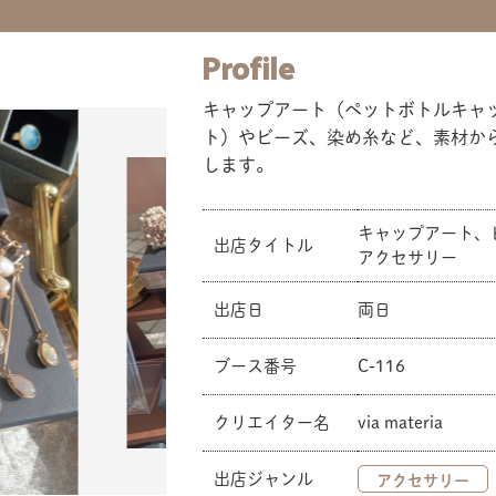
Profile
キャップアート（ペットボトルキャ
ト）やビーズ、染め糸など、素材か
します。
キャップアート、
出店タイトル
アクセサリー
共有方法を選択
出店日
両日
ブース番号
C-116
クリエイター名
via materia
出店ジャンル
アクセサリー