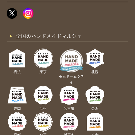
全国のハンドメイドマルシェ
横浜
東京
札幌
東京ドームシテ
ィ
静岡
浜松
名古屋
金沢
京都
神戸
瀬戸内
小倉