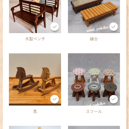
木製ベンチ
縁台
馬
スツール