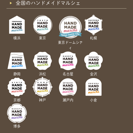
全国のハンドメイドマルシェ
横浜
東京
札幌
東京ドームシテ
ィ
静岡
浜松
名古屋
金沢
京都
神戸
瀬戸内
小倉
博多